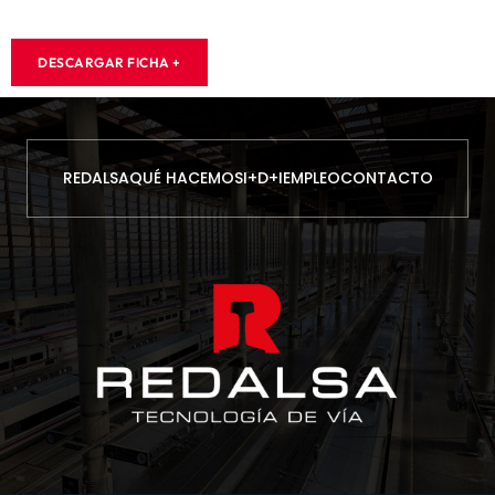
DESCARGAR FICHA +
REDALSA
QUÉ HACEMOS
I+D+I
EMPLEO
CONTACTO