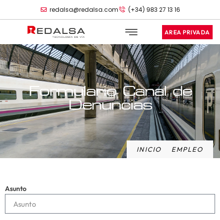
redalsa@redalsa.com
(+34) 983 27 13 16
AREA PRIVADA
Formulario Canal de
Denuncias
INICIO
EMPLEO
Asunto