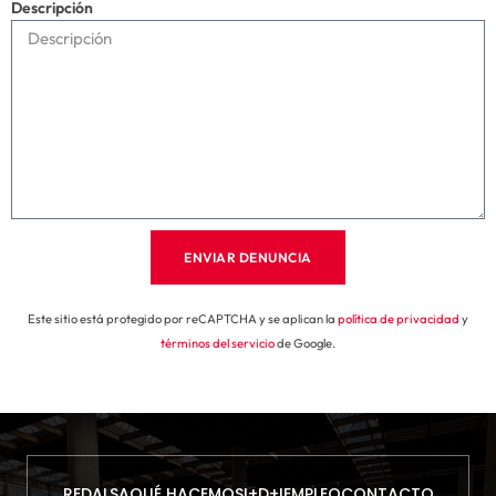
Descripción
ENVIAR DENUNCIA
Este sitio está protegido por reCAPTCHA y se aplican la
política de privacidad
y
términos del servicio
de Google.
REDALSA
QUÉ HACEMOS
I+D+I
EMPLEO
CONTACTO