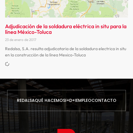
Adjudicación de la soldadura eléctrica in situ para la
línea México-Toluca
23 de enero de 2017
Redalsa, S.A. resulta adjudicataria de la soldadura electrica in situ
en la construcción de la línea Mexico-Toluca
REDALSA
QUÉ HACEMOS
I+D+I
EMPLEO
CONTACTO