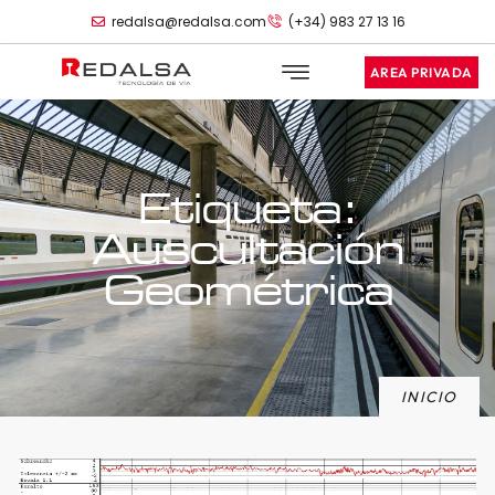
redalsa@redalsa.com
(+34) 983 27 13 16
AREA PRIVADA
Etiqueta:
Auscultación
Geométrica
INICIO