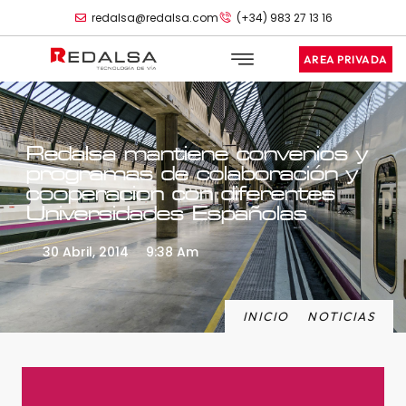
redalsa@redalsa.com
(+34) 983 27 13 16
AREA PRIVADA
Redalsa mantiene convenios y
programas de colaboración y
cooperacion con diferentes
Universidades Españolas
30 Abril, 2014
9:38 Am
INICIO
NOTICIAS