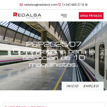
redalsa@redalsa.com
(+34) 983 27 13 16
AREA PRIVADA
PSP2025/07
Convocatoria para la
selección de 10
maquinistas.
INICIO
EMPLEO