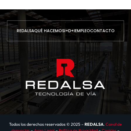
REDALSA
QUÉ HACEMOS
I+D+I
EMPLEO
CONTACTO
Todos los derechos reservados © 2025 –
REDALSA
.
Canal de
denuncias
–
Aviso Legal
–
Política de Privacidad
–
Cookies
–