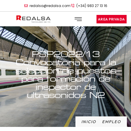
redalsa@redalsa.com
(+34) 983 27 13 16
AREA PRIVADA
PSP2022/13
Convocatoria para la
selección de puestos
para formación de
inspector de
ultrasonidos N2
INICIO
EMPLEO