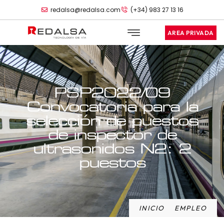
redalsa@redalsa.com
(+34) 983 27 13 16
AREA PRIVADA
PSP2022/09
Convocatoria para la
selección de puestos
de inspector de
ultrasonidos N2: 2
puestos
INICIO
EMPLEO