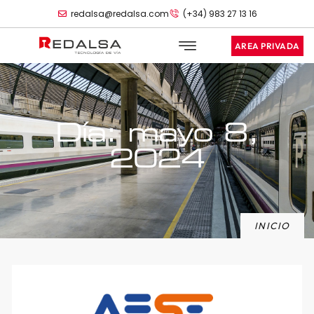
redalsa@redalsa.com
(+34) 983 27 13 16
AREA PRIVADA
Día: mayo 8,
2024
INICIO