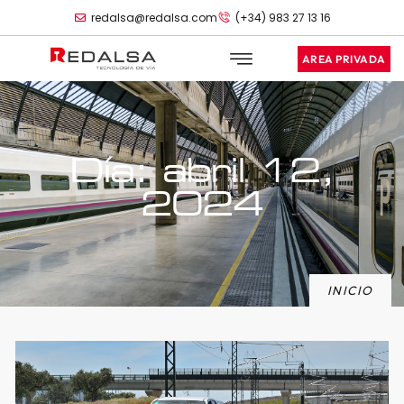
redalsa@redalsa.com
(+34) 983 27 13 16
AREA PRIVADA
Día: abril 12,
2024
INICIO