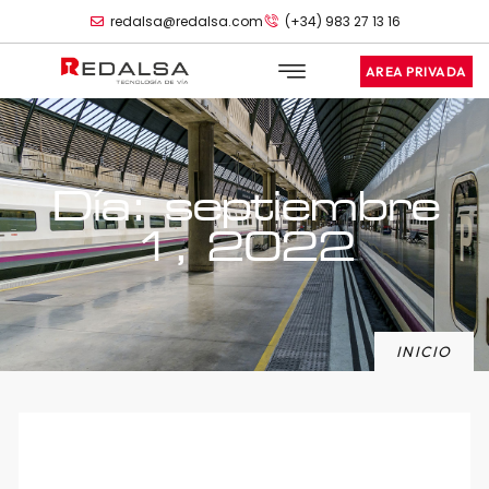
redalsa@redalsa.com
(+34) 983 27 13 16
AREA PRIVADA
Día: septiembre
1, 2022
INICIO