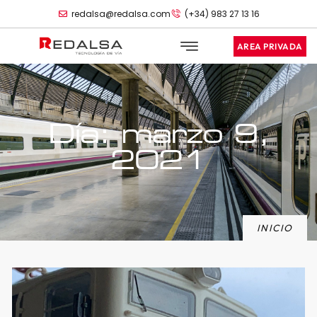
redalsa@redalsa.com
(+34) 983 27 13 16
AREA PRIVADA
Día: marzo 9,
2021
INICIO